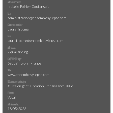
Administration :
Isabelle Poirier-Coutansais
Mail :
administration@ensemblesyllepse.com
Communication :
Laura Trocmé
Mail :
laura.trocme@ensemblesyllepse.com
Adresse :
2 quai arloing
Cp | Ville | Pays :
69009 | Lyon | France
Site :
www.ensemblesyllepse.com
Répertoire principal
#Elles dirigent, Création, Renaissance, XXIe
Effectif :
Vocal
Adhésion le :
18/05/2026