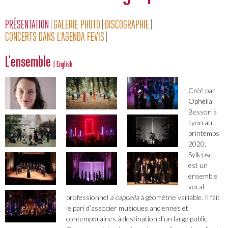
PRÉSENTATION
GALERIE PHOTO
DISCOGRAPHIE
CONCERTS DANS L'AGENDA FEVIS
L'ensemble
| English
Créé par
Ophélia
Besson à
Lyon au
printemps
2020,
Syllepse
est un
ensemble
vocal
professionnel
a cappella
à géométrie variable. Il fait
le pari d’associer musiques anciennes et
contemporaines à destination d’un large public.