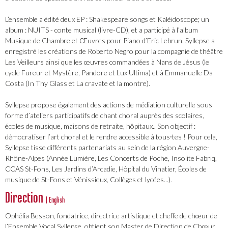
L’ensemble a édité deux EP : Shakespeare songs et Kaléidoscope; un
album : NUITS - conte musical (livre-CD), et a participé à l’album
Musique de Chambre et Œuvres pour Piano d’Eric Lebrun. Syllepse a
enregistré les créations de Roberto Negro pour la compagnie de théâtre
Les Veilleurs ainsi que les œuvres commandées à Nans de Jésus (le
cycle Fureur et Mystère, Pandore et Lux Ultima) et à Emmanuelle Da
Costa (In Thy Glass et La cravate et la montre).
Syllepse propose également des actions de médiation culturelle sous
forme d’ateliers participatifs de chant choral auprès des scolaires,
écoles de musique, maisons de retraite, hôpitaux.. Son objectif :
démocratiser l’art choral et le rendre accessible à tous⸱tes ! Pour cela,
Syllepse tisse différents partenariats au sein de la région Auvergne-
Rhône-Alpes (Année Lumière, Les Concerts de Poche, Insolite Fabriq,
CCAS St-Fons, Les Jardins d’Arcadie, Hôpital du Vinatier, Écoles de
musique de St-Fons et Vénissieux, Collèges et lycées...).
Direction
| English
Ophélia Besson, fondatrice, directrice artistique et cheffe de chœur de
l’Ensemble Vocal Syllepse, obtient son Master de Direction de Chœur