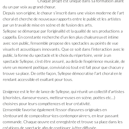
Chaque projet est unique dans sa formation allant
du un par voix au grand chœur.
Depuis son origine, le chœur s’inscrit dans une vision moderne de l’art
choral et cherche de nouveaux rapports entre le public et les artistes
par un travail de mise en scène et de fusion des arts.
Syllepse se démarque par l’originalité et la qualité de ses productions a
cappella. En constante recherche d’un lien plus chaleureux et intime
avec son public, l’ensemble propose des spectacles au points de vue
visuels et acoustiques innovants. Que ce soit dans l’interaction avec le
public, la forme du spectacle et le choix du répertoire, venir à un
spectacle Syllepse, c’est être assuré, au delà de l’expérience musicale, de
vivre un moment poétique, convivial où tout est fait pour que chacun y
trouve sa place. De cette façon, Syllepse démocratise l’art choral en le
rendant accessible et exaltant pour tous.
L'exigence est le fer de lance de Syllepse, qui réunit un collectif d'artistes
(choristes, danseur⸱euses, metteur⸱euses en scène, poètes etc…)
choisi⸱es pour leurs compétences et leur créativité.
L’ensemble favorise également l'essor d'œuvres originales en
s'entourant de compositeur⸱ices contemporain⸱e⸱s, en leur passant
commande. Chaque œuvre est enregistrée et trouve sa place dans les
créations de spectacle afin de continuer à être diffusée.