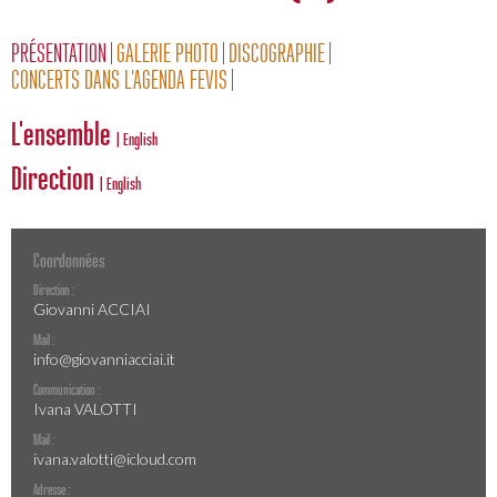
PRÉSENTATION
GALERIE PHOTO
DISCOGRAPHIE
CONCERTS DANS L'AGENDA FEVIS
L'ensemble
| English
Direction
| English
Coordonnées
Direction :
Giovanni ACCIAI
Mail :
info@giovanniacciai.it
Communication :
Ivana VALOTTI
Mail :
ivana.valotti@icloud.com
Adresse :